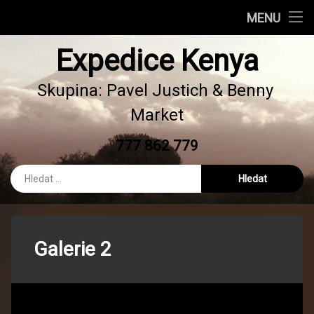
Úvod
MENU
Přejít
Foto
Foto
Expedice Kenya
k
obsahu
Galerie 1
Video
webu
Skupina: Pavel Justich & Benny 
Market
Galerie 2
777 862 779
Tel:
Vyhledávání
Galerie 2